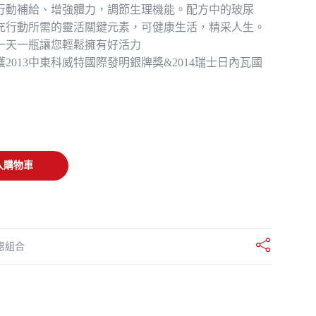
行動補給、增強體力，調節生理機能。配方中的玻尿
：
充行動所需的靈活關鍵元素，可健康生活，精采人生。
一天一瓶讓您輕鬆擁有好活力
$3,000。
2013中東科威特國際發明銀牌獎&2014瑞士日內瓦國
入購物車
惠組合