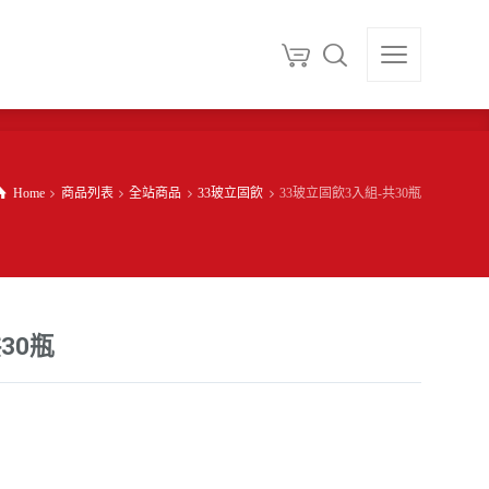
Home
商品列表
全站商品
33玻立固飲
33玻立固飲3入組-共30瓶
30瓶