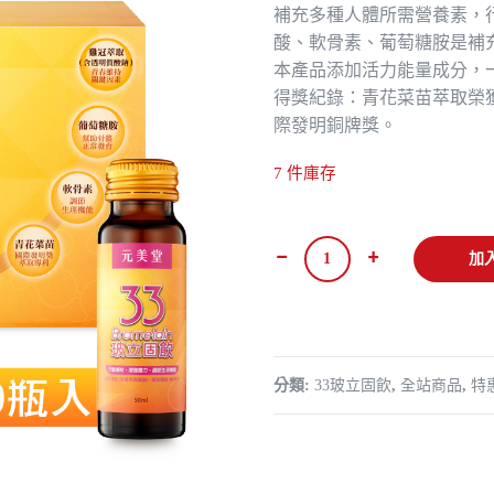
價
價
補充多種人體所需營養素，
格：
格
酸、軟骨素、葡萄糖胺是補
本產品添加活力能量成分，
NT$4,500。
NT
得獎紀錄：青花菜苗萃取榮獲
際發明銅牌獎。
7 件庫存
33
加
玻
立
固
飲
分類:
33玻立固飲
,
全站商品
,
特
3
入
組-
共