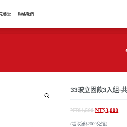
美堂
聯絡我們
元美堂
聯絡我們
33玻立固飲3入組-共
原
目
NT$
4,500
NT$
3,000
始
前
(超取滿$2000免運)