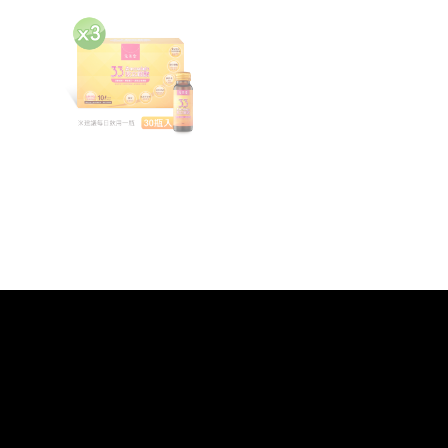
30
瓶
數
量