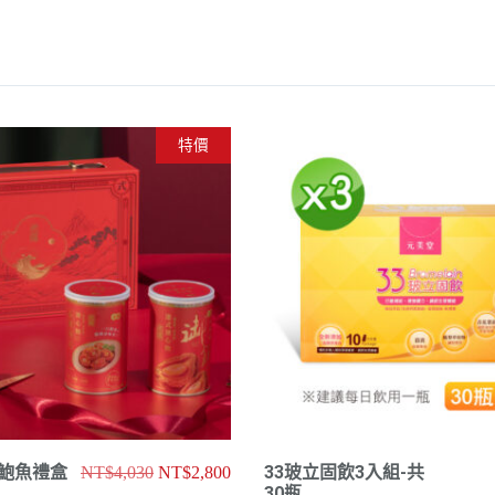
特價
品鮑魚禮盒
原
目
33玻立固飲3入組-共
NT$
4,030
NT$
2,800
始
前
30瓶