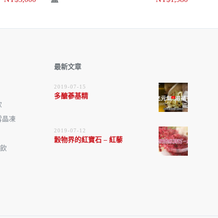
價
前
價
前
格：
價
格：
價
NT$4,500。
格：
NT$4,0
格：
NT$3,000。
NT$1,9
最新文章
2019-07-15
多醣蔘基精
飲
雪晶凍
2019-07-12
穀物界的紅寶石 – 紅藜
Q飲