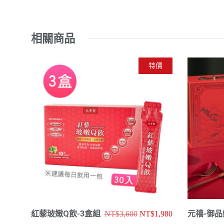
相關商品
特價
紅藜玻嫩Q飲-3盒組
原
目
元禧-御
NT$
3,600
NT$
1,980
始
前