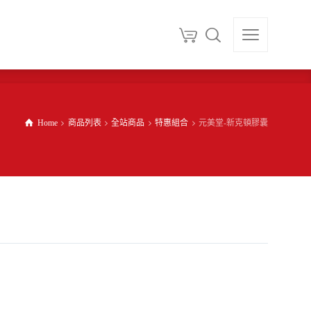
Home
商品列表
全站商品
特惠組合
元美堂-新克頓膠囊