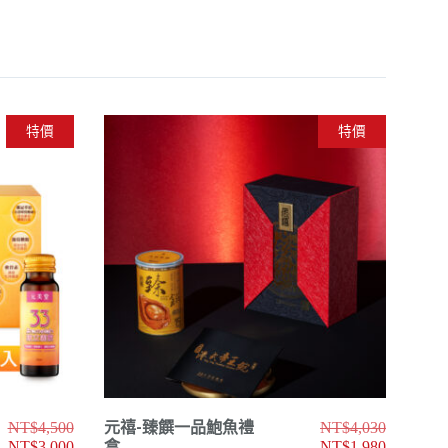
特價
特價
原
元禧-臻饌一品鮑魚禮
原
NT$
4,500
NT$
4,030
始
目
盒
始
目
NT$
3,000
NT$
1,980