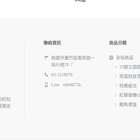
價
價
格：
格：
NT$4,030。
NT$2,800。
聯絡資訊
商品分類
全站商品
桃園市蘆竹區南崁路一
段83號7F-7
33玻立固
03-3218978
燕窩胜肽
Line : nhb0677h
特惠組合
紅藜玻嫩
約的包
鮑魚禮盒
落實這