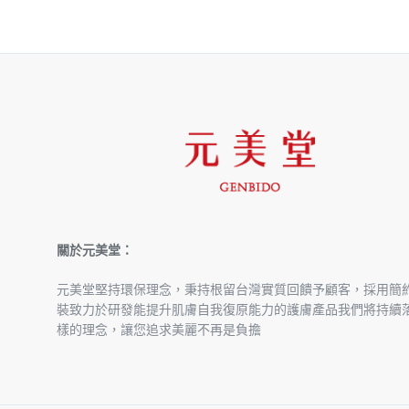
價
價
格：
格：
NT$3,600。
NT$1,980。
關於元美堂：
元美堂堅持環保理念，秉持根留台灣實質回饋予顧客，採用簡
裝致力於研發能提升肌膚自我復原能力的護膚產品我們將持續
樣的理念，讓您追求美麗不再是負擔