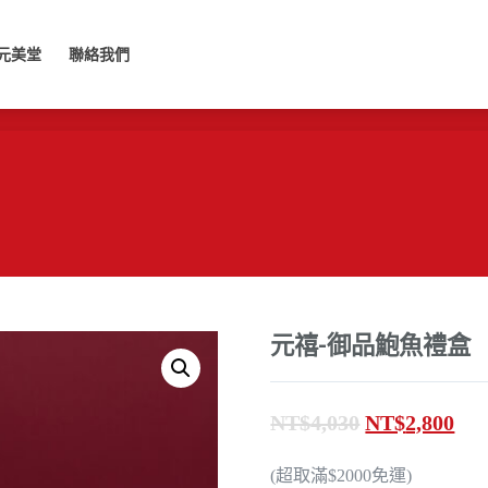
美堂
聯絡我們
元美堂
聯絡我們
元禧-御品鮑魚禮盒
原
目
NT$
4,030
NT$
2,800
始
前
(超取滿$2000免運)