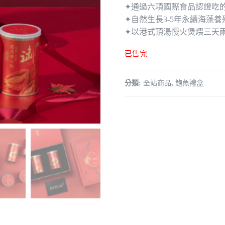
價
價
✦通過六項國際食品認證吃
格：
格
✦自然生長3-5年永續海藻養
✦以港式頂湯慢火煲煨三天
NT$4,030。
NT
已售完
分類:
全站商品
,
鮑魚禮盒